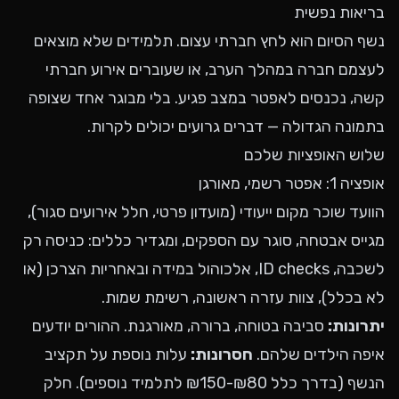
בריאות נפשית
נשף הסיום הוא לחץ חברתי עצום. תלמידים שלא מוצאים
לעצמם חברה במהלך הערב, או שעוברים אירוע חברתי
קשה, נכנסים לאפטר במצב פגיע. בלי מבוגר אחד שצופה
בתמונה הגדולה — דברים גרועים יכולים לקרות.
שלוש האופציות שלכם
אופציה 1: אפטר רשמי, מאורגן
הוועד שוכר מקום ייעודי (מועדון פרטי, חלל אירועים סגור),
מגייס אבטחה, סוגר עם הספקים, ומגדיר כללים: כניסה רק
לשכבה, ID checks, אלכוהול במידה ובאחריות הצרכן (או
לא בכלל), צוות עזרה ראשונה, רשימת שמות.
יתרונות:
סביבה בטוחה, ברורה, מאורגנת. ההורים יודעים
איפה הילדים שלהם.
חסרונות:
עלות נוספת על תקציב
הנשף (בדרך כלל ₪80-₪150 לתלמיד נוספים). חלק