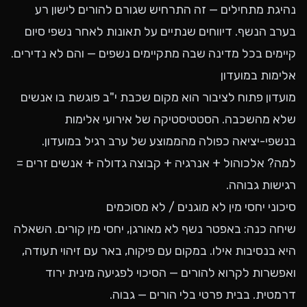
נהיגת מתחילים — זה התרחיש שגורם להורים לישון רע
בערב הנשף. דיווחים שנתיים על תאונות לאחר נשפי סיום
קיימים בכל מדינה שבה מתקיימים נשפים — והם לא נדירים.
אלימות במועדון
מועדון פתוח לציבור הוא מקום שכבת י"ב פוגשת בו אנשים
שלא מהשכבה. הסטטיסטיקה של אירועי אלימות
בנשפי-יציאה כפולה מהממוצע של ערב רגיל במועדון.
למה? אלכוהול + אנרגיה + קבוצה גדולה + אנשים זרים =
רגישות גבוהה.
סיכוני יחסי מין לא מוגנים / לא מסוכמים
שיחה כנה: באפטר נשף לא מאורגן, יחסי מין קורים. השאלה
היא בנסיבות אילו. במקום עם פיקוח, באר עם זיהוי תעודה,
ואפשרות לקרוא להורים — הסיכוי לפגיעה מינית ירוד
דרמטית. בבית פרטי בלי הורים — גבוה.