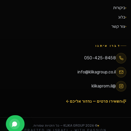
ביקורות
בלוג
צור קשר
דברו איתנו
050-425-8458
info@klikagroup.co.il
@klikaprom.il
השאירו פרטים — נחזור אליכם
©
2026
KLIKA GROUP — כל הזכויות שמורות.
CRAFTED IN ISRAEL · WITH PASSION