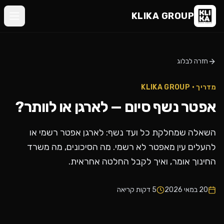
KLIKA
KLIKA GROUP
GROUP
בית
דברו
חזרה לבלוג
מי
איתנו
אנחנו
מדריך · KLIKA GROUP
©
אפטר נשף סיום — לארגן או לוותר?
KLIKA
•
הנשפים
GROUP
שלנו
השאלה שמחלקת כל ועד נשף: לארגן אפטר רשמי או
להעלים עין מאפטר לא רשמי. מה הסיכונים, מה משרד
ביקורות
החינוך אומר, ואיך לקבל החלטה אחראית.
בלוג
20 במאי 2026
5
דקות קריאה
צור
קשר