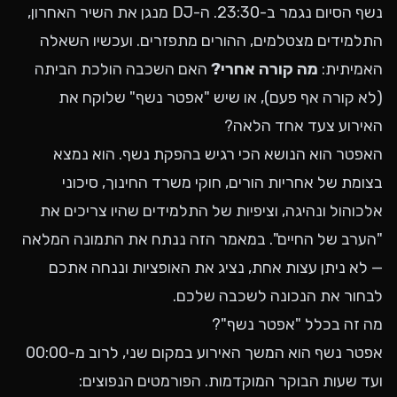
נשף הסיום נגמר ב-23:30. ה-DJ מנגן את השיר האחרון,
התלמידים מצטלמים, ההורים מתפזרים. ועכשיו השאלה
האמיתית:
מה קורה אחרי?
האם השכבה הולכת הביתה
(לא קורה אף פעם), או שיש "אפטר נשף" שלוקח את
האירוע צעד אחד הלאה?
האפטר הוא הנושא הכי רגיש בהפקת נשף. הוא נמצא
בצומת של אחריות הורים, חוקי משרד החינוך, סיכוני
אלכוהול ונהיגה, וציפיות של התלמידים שהיו צריכים את
"הערב של החיים". במאמר הזה ננתח את התמונה המלאה
— לא ניתן עצות אחת, נציג את האופציות וננחה אתכם
לבחור את הנכונה לשכבה שלכם.
מה זה בכלל "אפטר נשף"?
אפטר נשף הוא המשך האירוע במקום שני, לרוב מ-00:00
ועד שעות הבוקר המוקדמות. הפורמטים הנפוצים: