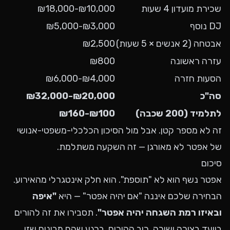
שכירת מועדון 4 שעות
₪10,000-₪18,000
DJ נוסף
₪3,000-₪5,000
אבטחה (2 אנשים × 5 שעות)
₪2,500
עזרה ראשונה
₪800
הסעות חזרה
₪4,000-₪6,000
סה"כ
₪20,000-₪32,000
לתלמיד (200 שכבה)
₪100-₪160
זה לא מספר קטן. אבל מול הסיכון הכלכלי-משפטי-אנושי
של אפטר לא מאורגן — זה השקעה משתלמת.
סיכום
אפטר נשף הוא לא "תוספת". הוא חלק אינטגרלי מהאירוע.
הבחירה שלכם איננה "אם יהיה אפטר" — היא
"איפה
ובאיזו רמת השגחה יהיה אפטר"
. תסבירו את זה להורים
בוועד בצורה ישירה. רוב ההורים, ברגע שהם מבינים שזו