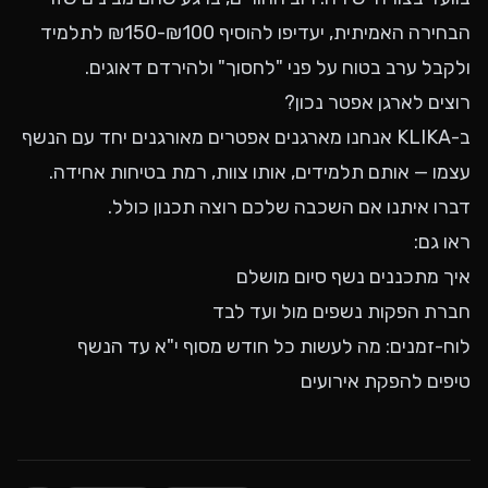
הבחירה האמיתית, יעדיפו להוסיף ₪100-₪150 לתלמיד
ולקבל ערב בטוח על פני "לחסוך" ולהירדם דאוגים.
רוצים לארגן אפטר נכון?
ב-KLIKA אנחנו מארגנים אפטרים מאורגנים יחד עם הנשף
עצמו — אותם תלמידים, אותו צוות, רמת בטיחות אחידה.
דברו איתנו
אם השכבה שלכם רוצה תכנון כולל.
ראו גם:
איך מתכננים נשף סיום מושלם
חברת הפקות נשפים מול ועד לבד
לוח-זמנים: מה לעשות כל חודש מסוף י"א עד הנשף
טיפים להפקת אירועים