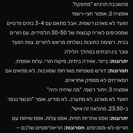
מהשכבה תרגיש "מתפקח".
אופציה 2: אפטר חצי-רשמי
הוועד לא מארגן רשמית, אבל מתאם עם 3-4 בתים פרטיים
שמסכימים לארח קבוצות של 30-50 תלמידים, עם הורים
בבית. רשימת כתובות נשלחת מראש להורים. צוות הוועד
עובר בין הבתים במהלך הלילה.
יתרונות:
ביזור, אווירה ביתית, פיקוח הורי. עלות אפסית.
חסרונות:
דורש משפחות מארחות שמוכנות. לא מתאים אם
המארחים לא מספיק אחראיים.
אופציה 3: ויתור רשמי, "מה שיהיה יהיה"
הוועד לא מארגן, לא מתערב, לא מודיע. אומר "הנשף נגמר
ב-23:30, מהלאה זה אישי".
יתרונות:
אפס אחריות חוזית, אפס עלות, אפס שיחות עם
הורים-לא-מסכימים.
חסרונות:
הריאליסטיים שלכם —