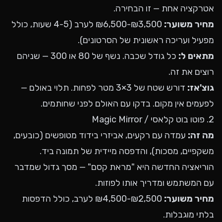
אטרקציה אחת — זו הבחירה.
מחיר משוער:
₪3,500-₪6,500 לערב (4-5 שעות, כולל
מפעיל ועריכה ראשונית של הסרטונים).
מתאים ל:
כל גודל שכבה. נשף של 80 או 300 — שניהם
רוצים את זה.
גוצ'אז:
דורש שטח של 3×3 מטר לפחות. תלוי באולם —
לפעמים אין מקום. בדקו עם האולם לפני שחותמים.
2. פוטו בוט קלאסי / Magic Mirror
מה זה:
עמדה עם רקעים, אביזרי בידוד מטופשים (כובעים,
משקפיים, מסכות), והדפסה מיידית של תמונה ביד.
הוריאציה החדשה היא "מראת קסם" — מסך גדול שמדבר
עם המשתמש ומדריך אותו לפוזות.
מחיר משוער:
₪2,500-₪4,500 לערב, כולל הדפסות
בלתי מוגבלות.