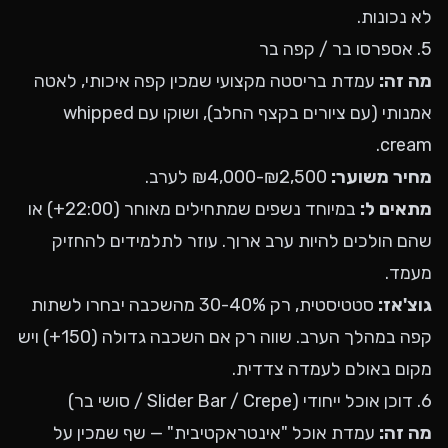
לא נכונות.
5. אספרסו בר / קפה בר
מה זה:
עמדת בריסטה מקצועי שמכין קפה איכותי, לאטה
אמנותי (עם ציורים בקצף החלב), ושוקו עם whipped
cream.
מחיר משוער:
₪2,500-₪4,000 לערב.
מתאים ל:
במיוחד נשפים שמתחילים מאוחר (22:00+) או
שהם הולכים להיות ערב ארוך. עוזר לתלמידים להחזיק
מעמד.
גוצ'אז:
סטטיסטית, רק 30-40% מהשכבה יבחרו לשתות
קפה במהלך הערב. שווה רק אם השכבה גדולה (150+) ויש
מקום באולם לעמדה צדדית.
6. דוכן אוכל ייחודי (Slider Bar / Crepe / סושי בר)
מה זה:
עמדת אוכל "אינטראקטיבית" — שף שמכין על