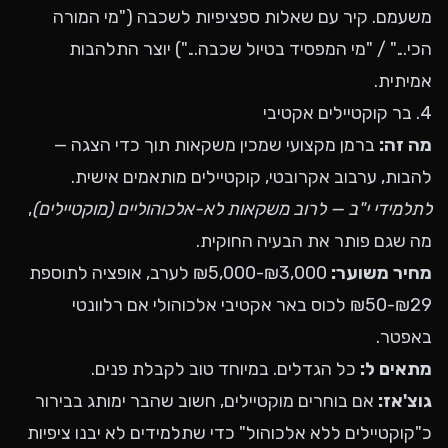
משעמם. קיר עם שאלות ספציפיות לשכבה ("מי המורה
הכי..." / "מי המפסיד בטיול שכבה...") יוצר התלהבות
אמיתית.
4. בר קוקטיילים אקטיבי
מה זה:
ברמן מקצועי שמכין משקאות תוך כדי הצגה —
להבות, ערבוב אקרובטי, קוקטיילים מותאמים אישית.
לתלמידי י"ב — לרוב משקאות לא-אלכוהוליים (מוקטיילים)
,
מה שגם פותר את הבעיה החוקית.
מחיר משוער:
₪3,000-₪5,000 לערב, אופציה לתוספת
₪29-₪50 לכוס באר אקטיבי אלכוהולי אם רלוונטי
באפטר.
מתאים ל:
כל הגדלים. במיוחד טוב לקבלת פנים.
גוצ'אז:
אם בוחרים מוקטיילים, חשוב שהבר ימותג בבירור
כ"קוקטיילים ללא אלכוהול" כדי שתלמידים לא יבנו ציפיות