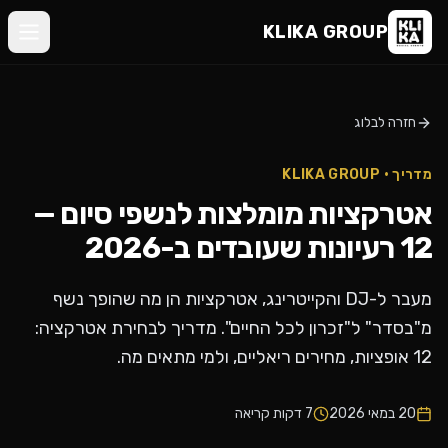
KLIKA
KLIKA GROUP
GROUP
בית
דברו
חזרה לבלוג
מי
איתנו
אנחנו
מדריך · KLIKA GROUP
©
אטרקציות מומלצות לנשפי סיום —
KLIKA
•
הנשפים
GROUP
12 רעיונות שעובדים ב-2026
שלנו
מעבר ל-DJ והקייטרינג, אטרקציות הן מה שהופך נשף
ביקורות
מ"בסדר" ל"זכרון לכל החיים". מדריך לבחירת אטרקציה:
12 אופציות, מחירים ריאליים, ולמי מתאים מה.
בלוג
20 במאי 2026
7
דקות קריאה
צור
קשר