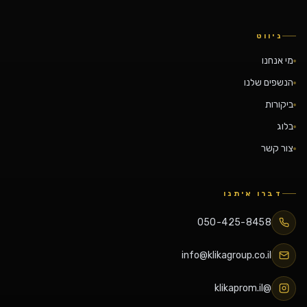
ניווט
מי אנחנו
הנשפים שלנו
ביקורות
בלוג
צור קשר
דברו איתנו
050-425-8458
info@klikagroup.co.il
@klikaprom.il