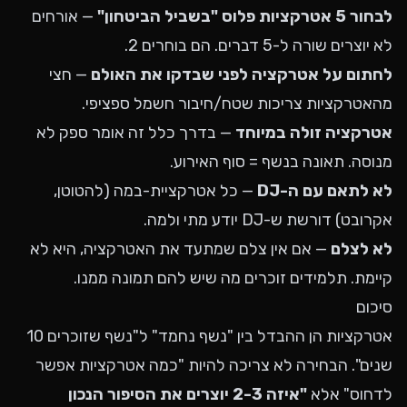
לבחור 5 אטרקציות פלוס "בשביל הביטחון"
— אורחים
לא יוצרים שורה ל-5 דברים. הם בוחרים 2.
לחתום על אטרקציה לפני שבדקו את האולם
— חצי
מהאטרקציות צריכות שטח/חיבור חשמל ספציפי.
אטרקציה זולה במיוחד
— בדרך כלל זה אומר ספק לא
מנוסה. תאונה בנשף = סוף האירוע.
לא לתאם עם ה-DJ
— כל אטרקציית-במה (להטוטן,
אקרובט) דורשת ש-DJ יודע מתי ולמה.
לא לצלם
— אם אין צלם שמתעד את האטרקציה, היא לא
קיימת. תלמידים זוכרים מה שיש להם תמונה ממנו.
סיכום
אטרקציות הן ההבדל בין "נשף נחמד" ל"נשף שזוכרים 10
שנים". הבחירה לא צריכה להיות "כמה אטרקציות אפשר
לדחוס" אלא
"איזה 2-3 יוצרים את הסיפור הנכון