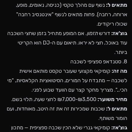
מתאים ל:
נשף עם מהלך טקסי (כניסה, נאומים, מופע,
ארוחה, רחבה). פחות מתאים לנשף "אינטנסיב רחבה"
שכולו ריקודים.
גוצ'אז:
דורש
תזמון
. אם המופע מתחיל בזמן שחצי השכבה
עוד באוכל, חצי לא יראו. תיאום עם ה-DJ הוא הקריטי
ביותר.
8. סטנדאפ ספציפי לשכבה
מה זה:
קומיקאי מקצועי שעובר טקסט מותאם אישית
לשכבה — מתבדח על המורים, הסיטואציות הקלאסיות, "מי
הכי...". מצריך מחקר קצר עם הוועד שבוע לפני.
מחיר משוער:
₪3,500-₪7,000 לחצי שעה, תלוי בשם.
מתאים ל:
שכבות שמכירות זה את זה היטב, מאוחדות, ועם
הומור משותף.
גוצ'אז:
קומיקאי גנרי שלא הכין שכבה ספציפית — מתכון