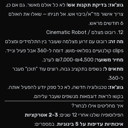
גוצ'אז:
בדיקת תקנות אש
! לא כל אולם מאשר. גם אם כן,
צריך אישור מד"א/כיבוי אש. אל תניחו — שאלו את האולם
6 חודשים מראש.
12. רובוט מצלם / Cinematic Robot
מה זה:
רובוט עם זרוע מצלמה שעובר בין התלמידים ומצלם
clips קולנועיים בסלואו-מושן. דומה ל-360 אבל פעיל ונייד.
מחיר משוער:
₪4,500-₪7,000 לערב.
מתאים ל:
נשפים בתקציב גבוה, רוצים עוד "תוכן" מעבר
ל-360.
גוצ'אז:
טכנולוגיה חדשה, לא כל ספק יודע להפעיל אותה.
בקשו לראות דוגמאות מנשפים שעבר עליהם.
איך מחליטים אילו לבחור?
הפילוסופיה שלנו אחרי 12 שנים:
2-3 אטרקציות
איכותיות עדיפות על 5 בינוניות
. במספרים: