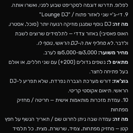
לפלופ. תדרשו דוגמה לסקריפט שבוע לפני, ואשרו אותה.
9. די-ג'יי שני לאזור פתוח / "Lounge DJ"
מה זה:
DJ נוסף שמנגן מוזיקה רגועה יותר (סוכל, אסטרו,
האוס פאסיבי) באזור צדדי — לתלמידים שרוצים לשבת
ולדבר.
לא מחליף את ה-DJ הראשי, נוסף לו
.
מחיר משוער:
₪3,000-₪5,000 לערב.
מתאים ל:
נשפים גדולים (200+) עם שני חללים, או אולם
בעל פתיחה לחצר.
גוצ'אז:
דורש מערכת הגברה נפרדת, שלא תפריע ל-DJ
הראשי. תיאום אקוסטי קריטי.
10. עמדת מזכרות מותאמות אישית — חריטה / מחזיק
מפתחות
מה זה:
עמדה שבה ניתן לחרוט שם / תאריך הנשף על חפץ
קטן — מחזיק מפתחות, צמיד, שרשרת, מצית. כל תלמיד