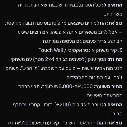
מתאים ל:
כל הסוגים, במיוחד שכבות שאוהבות חוויה
משחקית.
גוצ'אז:
התלמידים שיוצאים מהפוטו בוט עם תמונה מודפסת
— אבל לרוב משאירים אותה איפשהו. אם רוצים שיגיע
הביתה, צריך פעמים גם מעטפה ממותגת.
3. קיר משחק אינטראקטיבי / Touch Wall
מה זה:
מסך ענק (לפעמים בגודל 4×2 מטר) עם משחקי
מגע מותאמים אישית — quiz על השכבה, "מי הכי...", משחק
זיכרון עם תמונות התלמידים.
מחיר משוער:
₪4,000-₪8,000 לערב, תלוי ברמת
ההתאמה האישית.
מתאים ל:
שכבות גדולות (200+). דורש קהל שיתחלף
סביבו.
גוצ'אז:
רמת ההתאמה חשובה. קיר עם שאלות כלליות זה