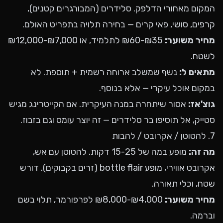
המקום מאחורי הדלפק. סלידרים (המבורגרים קטנים),
קרפים, סושי, פאי קרים — בחירה תלויה בתפריט האולם.
מחיר משוער:
₪35-₪60 לתלמיד, או ₪7,000-₪12,000
לשטח.
מתאים ל:
נשף שמשלב ארוחה רשמית + תוספת. לא
במקום אוכל עיקרי — אלא בנוסף.
גוצ'אז:
אסור שיתחרה במנה העיקרית. אם הקייטרינג מגיש
סטייק, אל תוסיפו בר סלידרים — זה יוצר עומס וגם בזבוז.
7. להטוטן / אקרובט / להבות
מה זה:
מופע במה של 15-25 דקות. להטוטן עם אש,
אקרובט אווירי, מופע bottle flair (זרים בקבוקים). דורש
שטח, וכלי תאורה.
מחיר משוער:
₪4,000-₪8,000 לפרפורמר, תלוי בשם
וברמה.