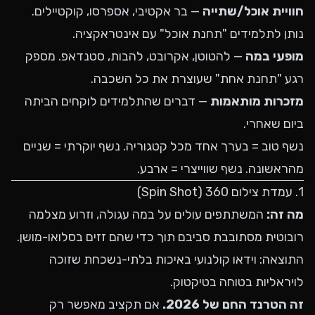
חוויית אוכל/שתייה
— בר אקטיבי, אספרסו, קוקטיילים.
נותן לתלמידים "תחנת אוכל" עם אינטראקציה.
מופעי במה
— להטוטן, אקרובט, להבות, סטנדאפ. מספק
רגע "תחנת אחת" שעוצרת את כל השכבה.
מזכרות מותאמות
— דברים שהתלמידים לוקחים הביתה
ביום שאחרי.
נשף טוב = בערך אחד מכל קטגוריה. נשף יוקרתי = שניים
מהראשונה. נשף שווייצרי = ארבע.
1. עמדת צילום 360 (Spin Shot)
מה זה:
המשתתפים עולים על במה עגולה, וזרוע מצלמה
רובוטית מסתובבת סביבם תוך כדי שהם זזים בסלואו-מושן.
התוצאה: וידאו קולנועי באיכות בלתי-נשכחת שזוכה
לויראליות בטוחה בטיקטוק.
זה הטרנד החם של 2026.
אם תקציב מאפשר רק