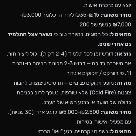
יוצא עם מזכרת אישית.
מחיר משוער:
₪15-₪35 ליחידה, כלומר ₪3,000-
₪7,000 לנשף של 200.
מתאים ל:
כל הסוגים. במיוחד טוב כי
נשאר אצל התלמיד
גם אחרי שנים
.
גוצ'אז:
דורש זמן לכל תלמיד (2-4 דקות). יכול ליצור תור.
אם השכבה גדולה — דרשו 2-3 מכונות חריטה בו-זמנית.
11. פיירוורקס / זיקוקים אינדור
מה זה:
מופע זיקוקים פנימיים — תרסיסי ניצוצות, להבות
צוננות (Cold Fire) שלא שורפות. נשפך לרוב בכניסה
גדולה של הוועד או ברגע השיא של הערב.
מחיר משוער:
₪2,500-₪5,000 לרגע אחד (30 שניות),
עם מפעיל ואישורי בטיחות.
מתאים ל:
נשפים יוקרתיים, רגע "וואו" מרכזי.