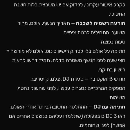
לקבל אישור עקרוני, לבדוק אם יש משבצת בלוח השנה
החינוכי.
הודעה רשמית לשכבה
— תאריך הנשף, אולם, מחיר
משוער. מתחילים לבנות ציפייה.
טעות נפוצה
חתימה על אולם בלי לבדוק רישיון כינוס. אולם לא מורשה =
חצי שעה לפני הנשף משטרה בדלת. תמיד דרשו לראות
רישיון בתוקף.
חודש 3: אוקטובר — סגירת DJ, צלם, קייטרינג
הספקים המרכזיים נסגרים עכשיו, לפני שהשוק נחטף.
משימות
חתימה עם DJ
— ההחלטה החשובה ביותר אחרי האולם.
ראו 3 DJים בפעולה (שתלמדו עליהם בנשפים אחרים אם
אפשר) לפני שחותמים.