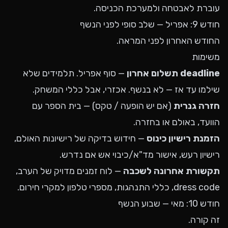
עוברת לאבטחה ולמערכת הכניסה.
חודש 9: אפריל — שלב סופי לפני הנשף
החודש האחרון לפני המראה.
משימות
deadline תשלום אחרון
— סוף אפריל. תלמידים שלא
שילמו עד אז — לא בנשף. אכזרי, אבל כללי המשחק.
חזרה גנרית
(אם יש הופעה / טקס) — בית הספר עם
הוועד, באולם או בחזרה.
הזמנת רישיון כינוס
— חידוש בדיקה של רישיונות האולם,
רישיון רעש, אישור מד"א/כיבוי אש אם נדרש.
תקשורת אחרונה לשכבה
— לוח זמנים מדויק של הערב,
dress code, כללי התנהגות, מספרי טלפון למקרי חירום.
חודש 10: מאי — שבוע הנשף
זה קורה.