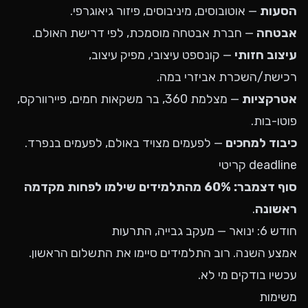
הסעות
— אוטובוסים, מיניבוסים, פיזור גיאוגרפי.
אבטחה
— חברת אבטחה מוסמכת, לפי דרישת האולם.
עיצוב חזותי
— קונספט עיצובי, מפיק עיצוב,
רכישת/השכרת אביזרי במה.
אטרקציות
— מצלמת 360, בר משקאות חמים, פיירוורקס,
פוטו-בות.
כיבוד למחכים
— לפעמים מצויד באולם, לפעמים בנפרד.
deadline קריטי
סוף דצמבר: 60% מהתלמידים שילמו לפחות מקדמה
ראשונה
.
חודש 6: ינואר — מעקב גבייה, התרעות
אמצע השנה. רוב התלמידים סיימו את התשלום הראשון.
עכשיו בודקים מי לא.
משימות