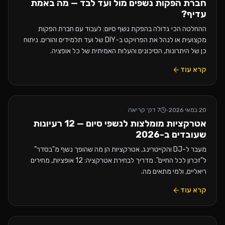
חברת הפקות נשפים מול ועד לבד — מה באמת
עדיף?
ההחלטה הכי גדולה בהפקת נשף סיום: לעבוד עם חברת הפקות
מקצועית או לנהל את הפרויקט ב-DIY של ועד תלמידים והורים. ניתוח
כן של היתרונות, הסיכונים והעלות האמיתית של כל אופציה.
קרא עוד
20 במאי 2026
·
7
דק׳ קריאה
אטרקציות מומלצות לנשפי סיום — 12 רעיונות
שעובדים ב-2026
מעבר ל-DJ והקייטרינג, אטרקציות הן מה שהופך נשף מ"בסדר"
ל"זכרון לכל החיים". מדריך לבחירת אטרקציה: 12 אופציות, מחירים
ריאליים, ולמי מתאים מה.
קרא עוד