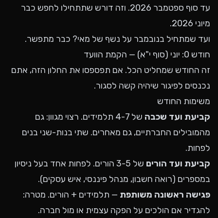
עד סוף ספטמבר 2026. וזה דורש שתתחילו לחפש כבר
מיוני 2026.
ועד שמתחיל בנובמבר על נשף של מאי? כבר מתפשר.
חודש 0: יוני (סוף י"א) — הקמת הוועד
זה החודש שמחליט הכל. אם תפספסו את החלון הזה, אתם
נכנסים לפיגור שיהיה קשה לסגור.
משימות החודש
קביעת ועד שכבה
של 4-7 תלמידים. רצוי מגוון: גם
מהמובילים החברתיים, גם מאחרים. שתי בנות-שני בנים
לפחות.
קביעת ועד הורים
של 3-5 הורים. לפחות אחד בעל ניסיון
במספרים (רואה חשבון, מנהל פיננסי, איש עסקים).
פגישה ראשונה משותפת
— תלמידים + הורים. מטרה:
להגדיר אם הולכים על הפקה עצמית או מול חברה.