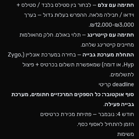
חתימה עם צלם
— לבחור בין סטילס בלבד / סטילס +
וידאו / חבילה מלאה. ההפרש בעלות גדול — בערך
₪3,000-₪12,000.
חתימה עם קייטרינג
— תלוי באולם. חלק מהאולמות
מחייבים קייטרינג שלהם.
התחלת מערכת גבייה
— בחירה במערכת אונליין (Zygo,
Hyp, או דומה) שמאפשרת תשלום בכרטיס + פיצול
לתשלומים.
deadline קריטי
סוף אוקטובר: כל הספקים המרכזיים חתומים, מערכת
גבייה פעילה
.
חודש 4: נובמבר — פתיחת מכירת כרטיסים
הזמן להתחיל לאסוף כסף.
משימות