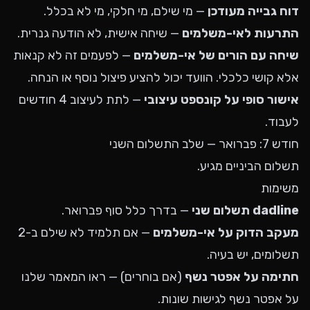
דוח גבייה מעודכן
— מי שילם, מי חלקי, מי לא בכלל.
התרעות לאי-משלמים
— שיחה אישית, לא הודעה גנרית.
שיחה עם הורים של אי-משלמים
— לפעמים זה לא קנאות
אלא קושי כלכלי. הוועד יכול להציע פיצול נוסף או הנחה.
אישור סופי על קונספט עיצובי
— לתת לעיצוב 4 חודשים
לעבוד.
חודש 7: פברואר — שלב התשלום השני
תשלום הביניים מגיע.
משימות
dadline תשלום שני
— בדרך כלל סוף פברואר.
מעקב הדוק על אי-משלמים
— אם תלמיד לא שילם ב-2
תשלומים, יש בעיה.
חתימה על אפטר נשף
(אם בוחרים) — ראו
המאמר שלנו
על אפטר נשף
לגישות שונות.