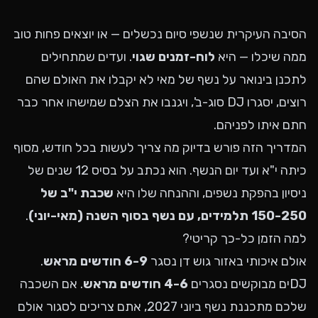
הסיבה העיקרית שנשפי סיום נכשלים — או יוצאים פחות טוב
ממה שיכלו — היא
לוח-זמנים שגוי
. ועדים שמתחילים
לתכנן בינואר על נשף של מאי לא יקבלו את האולם שהם
רוצים, יסגרו DJ סוג-ב', ויגנבו את הצלם שמישהו אחר כבר
חתם איתו לפניהם.
המדריך הזה פורש בדיוק מה צריך לעשות בכל חודש, מסוף
כיתה י"א ועד יום הנשף. הוא נכתב על בסיס 12 שנים של
ניסיון בהפקת נשפים, וההנחה שלו היא
שכבת י"ב של
150-250 תלמידים, עם נשף בסוף השנה (מאי-יוני)
.
למה הזמן כל-כך קריטי?
אולם איכותי באזור גוש דן נסגר
6-9 חודשים מראש
.
DJים מבוקשים נסגרים
4-6 חודשים מראש
. אם השכבה
שלכם מתכננת נשף ביוני 2027, אתם צריכים לסגור אולם