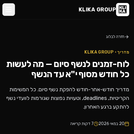
KLIKA
KLIKA GROUP
GROUP
בית
דברו
חזרה לבלוג
מי
איתנו
אנחנו
מדריך · KLIKA GROUP
©
לוח-זמנים לנשף סיום — מה לעשות
KLIKA
•
הנשפים
GROUP
כל חודש מסוף י"א עד הנשף
שלנו
מדריך חודש-אחר-חודש להפקת נשף סיום. כל המשימות
ביקורות
הקריטיות, deadlines, וטעויות נפוצות שגורמות לוועדי נשף
להתקע ברגע האחרון.
בלוג
20 במאי 2026
7
דקות קריאה
צור
קשר