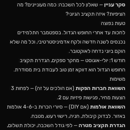
סקר עניין
— שאלון לכל השכבה: כמה מעוניינים? מה
הציפיות? איזה תקציב הגיוני?
טעות נפוצה
לחכות עד אחרי החופש הגדול. בספטמבר התלמידים
נכנסים לשנה חדשה ולקח אדמיניסטרטיבי, וכל מה שלא
הוקם ביוני נדחה לאוקטובר.
חודש 1: יולי-אוגוסט — מחקר ספקים, הגדרת תקציב
החופש הגדול הוא דווקא זמן טוב לעבודת בית מסודרת.
משימות
השוואת חברות הפקות
(אם הולכים על זה) — לפחות 3
הצעות מחיר, פגישות פיזיות עם 2.
השוואת אולמות
(אם DIY) — סיורי הכרות ב-4-6 אולמות
באזור. לבדוק קיבולת, חניה, רישוי רעש, מטבח.
הגדרת תקציב מטרה
— לפי גודל השכבה, יכולת תשלום,