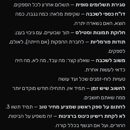
סגירת תשלומים סופית
— תשלום אחרון לכל הספקים.
דו"ח כספי לשכבה
— שקיפות מלאה: כמה נגבה, כמה
הוצא, האם נשארה יתרה.
חלוקת תמונות וסטילס
— תוך שבועיים, עם גיבוי בענן.
תודות פורמליות
— לחברת ההפקות (אם הייתה), לאולם,
לספקים.
משוב לשכבה
— שאלון קצר: מה עבד, מה לא, מה היה
כדאי לעשות אחרת.
טעויות לוח-זמנים שכל ועד עושה
לחשוב שיש זמן
— תמיד אין. תתחילו חודש מוקדם יותר
ממה שאתם חושבים.
לחתום על ספק ראשון שמציע מחיר טוב
— תמיד תשוו 3.
לא לקחת רישיון כינוס ברצינות
— זה משפיע על הביטוח,
ההורים, ועל אם הנשף בכלל קורה.