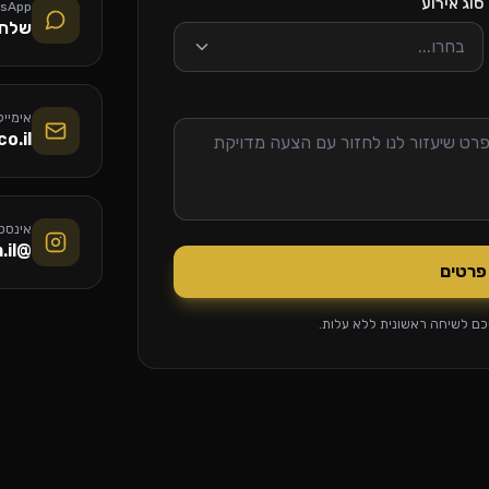
סוג אירוע
tsApp
שלחו
בחרו...
אימייל
o.il
אינסט
@klikaprom.il
 פרטים
כם לשיחה ראשונית ללא עלות.