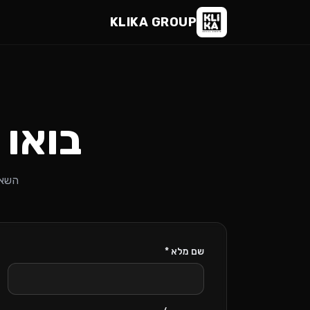
KLIKA GROUP
בואו 
השאי
שם מלא *