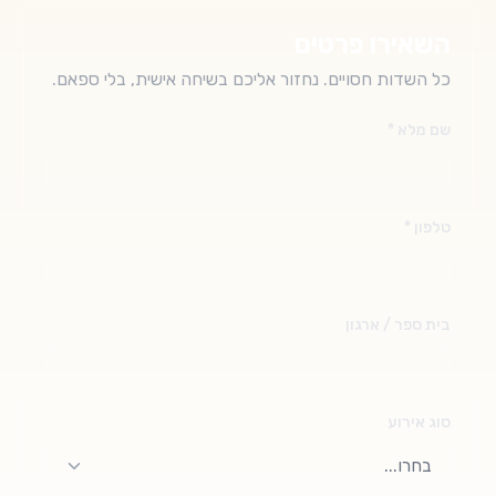
השאירו פרטים
כל השדות חסויים. נחזור אליכם בשיחה אישית, בלי ספאם.
שם מלא *
טלפון *
בית ספר / ארגון
סוג אירוע
בחרו...