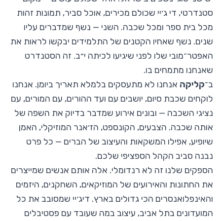
סטנדרטי, די ג׳יי שכולם מכירים, אוכל סביר, תמונות זהות
מכל בית ספר ומכל שכבה. השני — נשף שמדברים עליו
שנים. נשף שאחיו הקטנים של התלמידים יבקשו לראות את
האפטר־מובי שלו לפני שיגיעו לכיתה י״ב. זה הסטנדרט
שאנחנו מתמחים בו.
ב־
קליקה
אנחנו לא מתעסקים בלמלא תאריך ביומן. אנחנו
לוקחים שכבת סיום, יושבים עם ועד ההורים, עם המורים, עם
נציגי השכבה — ובונים אירוע שמדבר בדיוק את השפה של
אותה שכבה. הצבעים, הקונספט, הז׳אנר המוזיקלי, האמן
שיופיע, אפילו המשקאות והעיצוב של הברים — כל פרט
נבנה סביב הקהל הספציפי שלכם.
הספקים שלנו זה לא רנדומלי. אלה אותם אנשים שמייצרים
את החתונות והאירועים של המוזיקאים, השחקנים, היזמים
והאינפלואנסרים הכי גדולים בארץ. דיג׳יי שמסובב את כל
המועדונים בתל אביב, עיצוב במה שעובד עם פסטיבלים