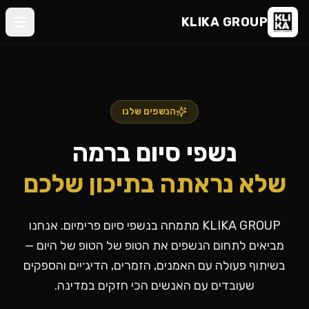
KLIKA
KLIKA GROUP
GROUP
בית
דברו
מי
איתנו
הנשפים שלנו
אנחנו
©
נשפי סיום ברמה
KLIKA
•
הנשפים
GROUP
שלנו
שלא נראתה בתיכון שלכם
ביקורות
KLIKA GROUP מתמחה בנשפי סיום פרימיום. אנחנו
מביאים לתחום הנשפים את הטופ של הטופ של היום —
בלוג
בשיתוף פעולה עם האמנים, הזמרים, הדיג׳יים והספקים
שעובדים עם האנשים הכי חזקים במדינה.
צור
קשר