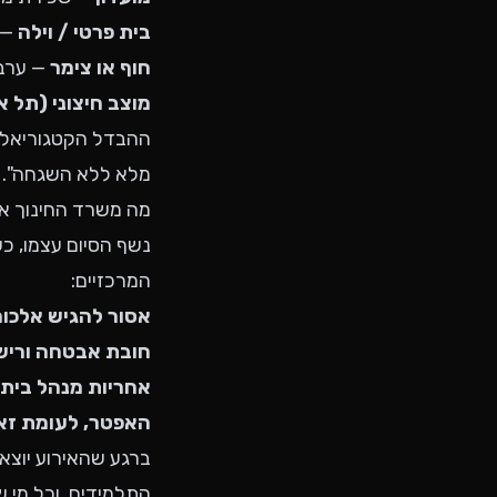
בית פרטי / וילה
— 
חוף או צימר
— ערב 
מוצב חיצוני (תל א
ההבדל הקטגוריאלי 
מלא ללא השגחה".
מה משרד החינוך א
נשף הסיום עצמו, כ
המרכזיים:
אסור להגיש אלכוה
חובת אבטחה ורישו
אחריות מנהל בית
האפטר, לעומת זאת
ברגע שהאירוע יוצא
התלמידים, וכל מי ש