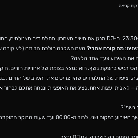
ות קריאה
נשף הסיום נגמר ב-23:30. ה-DJ מנגן את השיר האחרון, התלמידים מצטלמי
יתית:
מה קורה אחרי?
האם השכבה הולכת הביתה (לא קורה אף
 את האירוע צעד אחד הלאה?
כי רגיש בהפקת נשף. הוא נמצא בצומת של אחריות הורים, חוקי
יגה, וציפיות של התלמידים שהיו צריכים את "הערב של החיים". 
 לא ניתן עצות אחת, נציג את האופציות וננחה אתכם לבחור 
 נשף"?
אפטר נשף הוא המשך האירוע במקום שני, לרוב מ-00:00 ועד 
ן פתוח רק לשכבה, עם DJ ובאר.