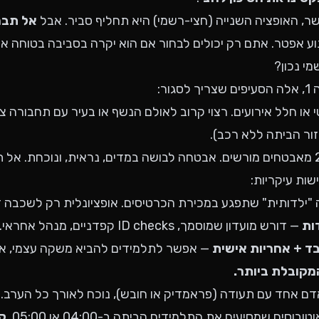
, האופציה השנייה (חצי-רשמי) היא תחליף סביר. אבל
אל תבחר
וע אפטר. אתם רק יכולים לבחור אם הוא יקרה בסביבה בטוחה או
י נכון?
ור:
 או חלל אירועים. רצוי קרוב לאולם הנשף או בעיר עם תחבורה צי
זור הביתה ללא רכב).
ות עיקריות:
 "ילדותית" שתפגע במכירת הכרטיסים. אופציונלית רק לשכבה ד
ות
— דורש מועדון שמוסמך, ID checks קפדניים, מנהל אחראי.
ד + אחריות אישית
— אפשר לתלמידים להביא משקה עצמי, אב
מקובלת ביותר.
ם אחד עם תעודה (פראמדיק או חובש), נוכח לאורך כל הערב.
ובוסים שמסיעים את התלמידים הביתה ב-04:00 או 05:00.
קר