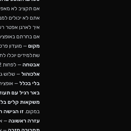
אם תקציב לא מאפשר
אתם לא יכולים למנ
איך לארגן אפטר רשמ
אם בחרתם באופציה 1, אלה הסעיפים שצריך לסג
מקום
— מועדון פרטי
שתלמידים יוכלו לח
אבטחה
— לפחות 2 מאבטחים מורשים. אבטחה לבושה במדים, נראית, ונוכחת. אל תחסכו על זה.
אלכוהול
— שלוש גיש
בלי בכלל
— אופציה
באר רגיל עם תעוד
משקאות קלים בלב
במקום.
זו הגישה ה
עזרה ראשונה
— אד
תחבורה חזרה
— אוט