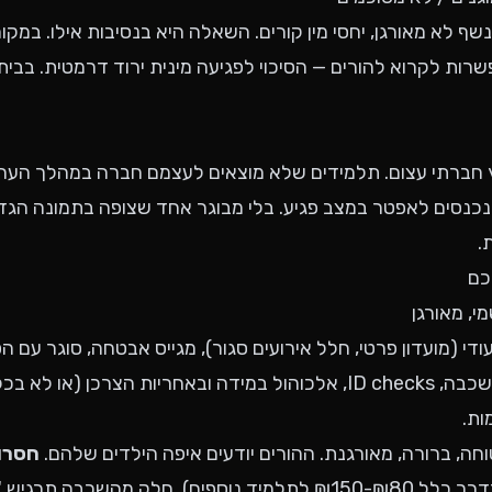
ף לא מאורגן, יחסי מין קורים. השאלה היא בנסיבות אילו. במקו
פשרות לקרוא להורים — הסיכוי לפגיעה מינית ירוד דרמטית. בבית
 חברתי עצום. תלמידים שלא מוצאים לעצמם חברה במהלך הערב
נכנסים לאפטר במצב פגיע. בלי מבוגר אחד שצופה בתמונה הגד
.
כם
ודי (מועדון פרטי, חלל אירועים סגור), מגייס אבטחה, סוגר עם ה
כללים: כניסה רק לשכבה, ID checks, אלכוהול במידה ובאחריות הצרכן (א
ות.
חה, ברורה, מאורגנת. ההורים יודעים איפה הילדים שלהם.
חסרונ
חלק מהשכבה תרגיש "מתפקח".