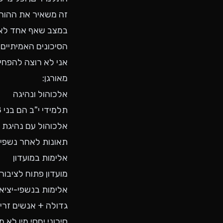
במצב שאף אחד לא ב
הסיכונים האמיתיים
אני לא רוצה להפחי
מאורגן:
אלכוהול ונהיגה
תלמידי י"ב הם בני 17-18. רובם
אלכוהול עם נהיגת 
תאונות לאחר נשפי ס
אלימות במועדון
מועדון פתוח לציבו
אלימות בנשפי-יציא
גדולה + אנשים זרים
סיכוני יחסי מין לא 