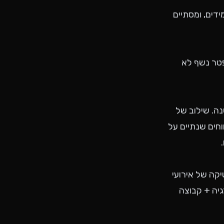
הוועד באזור אפור: ערב שמתחיל באירוע מאורגן עם 200 תלמידים, ומסתיים
פטר נשף לא
נה. שילוב של
וחים שנתיים על
קה של אירועי
גיה + קבוצה