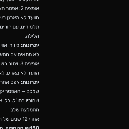
אופציה 2: אפטר חצי-רשמי
תלמידים, עם הורים
הלילה.
יתרונות:
ביזור, אוו
לא מתאים אם המאר
אופציה 3: ויתור רשמי, "מה שיהיה יהיה"
הוועד לא מארגן, לא מתערב,
יתרונות:
אפס אחריו
שלכם — האפטר יקרה
שהוריו בחו"ל, בלי 
ההמלצה שלנו
אחרי 12 שנים של הפקות נשפים, ההמלצה שלנו ברורה:
₪150 הנוספים. תקטינו את הסיכון לחצי