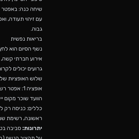
שיחה כנה: באפטר נש
עם זיהוי תעודה, וא
גבוה.
בריאות נפשית
נשף הסיום הוא לחץ
אירוע חברתי קשה, 
גרועים יכולים לקרות
שלוש האופציות של
אופציה 1: אפטר רשמי, מאורגן
הוועד שוכר מקום ייע
ראשונה, רשימת שמ
יתרונות:
סביבה בטו
על תקציב הנשף (בדרך כלל ₪80-₪150 לתלמיד נוספים). 