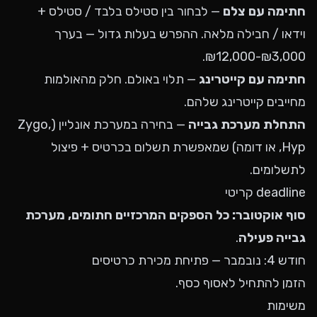
חתימה עם צלם
— לבחור בין סטילס בלבד / סטילס +
וידאו / חבילה מלאה. ההפרש בעלות גדול — בערך
₪3,000-₪12,000.
חתימה עם קייטרינג
— תלוי באולם. חלק מהאולמות
מחייבים קייטרינג שלהם.
התחלת מערכת גבייה
— בחירה במערכת אונליין (Zygo,
Hyp, או דומה) שמאפשרת תשלום בכרטיס + פיצול
לתשלומים.
deadline קריטי
סוף אוקטובר: כל הספקים המרכזיים חתומים, מערכת
גבייה פעילה
.
חודש 4: נובמבר — פתיחת מכירת כרטיסים
הזמן להתחיל לאסוף כסף.
משימות