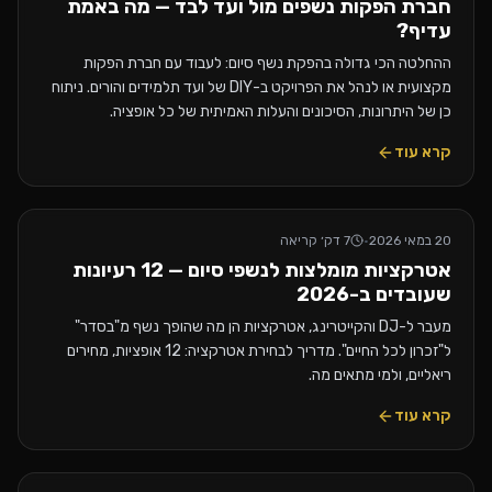
חברת הפקות נשפים מול ועד לבד — מה באמת
עדיף?
ההחלטה הכי גדולה בהפקת נשף סיום: לעבוד עם חברת הפקות
מקצועית או לנהל את הפרויקט ב-DIY של ועד תלמידים והורים. ניתוח
כן של היתרונות, הסיכונים והעלות האמיתית של כל אופציה.
קרא עוד
20 במאי 2026
·
7
דק׳ קריאה
אטרקציות מומלצות לנשפי סיום — 12 רעיונות
שעובדים ב-2026
מעבר ל-DJ והקייטרינג, אטרקציות הן מה שהופך נשף מ"בסדר"
ל"זכרון לכל החיים". מדריך לבחירת אטרקציה: 12 אופציות, מחירים
ריאליים, ולמי מתאים מה.
קרא עוד