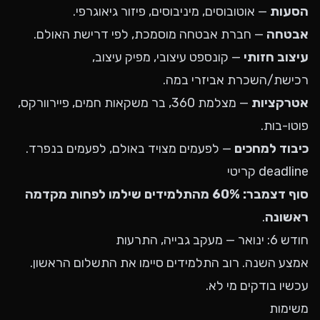
הסעות
— אוטובוסים, מיניבוסים, פיזור גיאוגרפי.
אבטחה
— חברת אבטחה מוסמכת, לפי דרישת האולם.
עיצוב חזותי
— קונספט עיצובי, מפיק עיצוב,
רכישת/השכרת אביזרי במה.
אטרקציות
— מצלמת 360, בר משקאות חמים, פיירוורקס,
פוטו-בות.
כיבוד למחכים
— לפעמים מצויד באולם, לפעמים בנפרד.
deadline קריטי
סוף דצמבר: 60% מהתלמידים שילמו לפחות מקדמה
ראשונה
.
חודש 6: ינואר — מעקב גבייה, התרעות
אמצע השנה. רוב התלמידים סיימו את התשלום הראשון.
עכשיו בודקים מי לא.
משימות