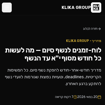
KLIKA
KLIKA GROUP
GROUP
בית
דברו
חזרה לבלוג
מי
איתנו
אנחנו
מדריך · KLIKA GROUP
©
לוח-זמנים לנשף סיום — מה לעשות
KLIKA
•
הנשפים
GROUP
כל חודש מסוף י"א עד הנשף
שלנו
מדריך חודש-אחר-חודש להפקת נשף סיום. כל המשימות
ביקורות
הקריטיות, deadlines, וטעויות נפוצות שגורמות לוועדי נשף
להתקע ברגע האחרון.
בלוג
20 במאי 2026
7
דקות קריאה
צור
קשר