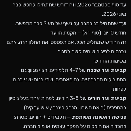
עד סוף ספטמבר 2026. וזה דורש שתתחילו לחפש כבר
מיוני 2026.
ועד שמתחיל בנובמבר על נשף של מאי? כבר מתפשר.
חודש 0: יוני (סוף י"א) — הקמת הוועד
זה החודש שמחליט הכל. אם תפספסו את החלון הזה, אתם
נכנסים לפיגור שיהיה קשה לסגור.
משימות החודש
קביעת ועד שכבה
של 4-7 תלמידים. רצוי מגוון: גם
מהמובילים החברתיים, גם מאחרים. שתי בנות-שני בנים
לפחות.
קביעת ועד הורים
של 3-5 הורים. לפחות אחד בעל ניסיון
במספרים (רואה חשבון, מנהל פיננסי, איש עסקים).
פגישה ראשונה משותפת
— תלמידים + הורים. מטרה:
להגדיר אם הולכים על הפקה עצמית או מול חברה.