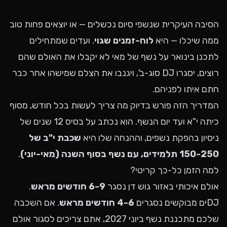
הסיבה העיקרית שנשפי סיום נכשלים — או יוצאים פחות טוב
ממה שיכלו — היא
לוח-זמנים שגוי
. ועדים שמתחילים
לתכנן בינואר על נשף של מאי לא יקבלו את האולם שהם
רוצים, יסגרו DJ סוג-ב', ויגנבו את הצלם שמישהו אחר כבר
חתם איתו לפניהם.
המדריך הזה פורש בדיוק מה צריך לעשות בכל חודש, מסוף
כיתה י"א ועד יום הנשף. הוא נכתב על בסיס 12 שנים של
ניסיון בהפקת נשפים, וההנחה שלו היא
שכבת י"ב של
150-250 תלמידים, עם נשף בסוף השנה (מאי-יוני)
.
למה הזמן כל-כך קריטי?
אולם איכותי באזור גוש דן נסגר
6-9 חודשים מראש
.
DJים מבוקשים נסגרים
4-6 חודשים מראש
. אם השכבה
שלכם מתכננת נשף ביוני 2027, אתם צריכים לסגור אולם