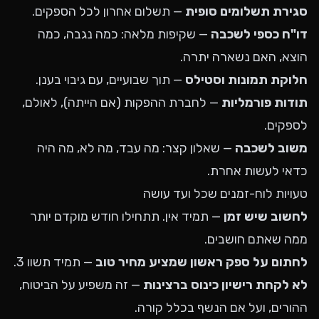
סגירת תשלומים סופית
— תשלום אחרון לכל הספקים.
דו"ח כספי לשכבה
— שקיפות מלאה: כמה נגבה, כמה
הוצא, האם נשארה יתרה.
חלוקת תמונות וסטילס
— תוך שבועיים, עם גיבוי בענן.
תודות פורמליות
— לחברת ההפקות (אם הייתה), לאולם,
לספקים.
משוב לשכבה
— שאלון קצר: מה עבד, מה לא, מה היה
כדאי לעשות אחרת.
טעויות לוח-זמנים שכל ועד עושה
לחשוב שיש זמן
— תמיד אין. תתחילו חודש מוקדם יותר
ממה שאתם חושבים.
לחתום על ספק ראשון שמציע מחיר טוב
— תמיד תשוו 3.
לא לקחת רישיון כינוס ברצינות
— זה משפיע על הביטוח,
ההורים, ועל אם הנשף בכלל קורה.