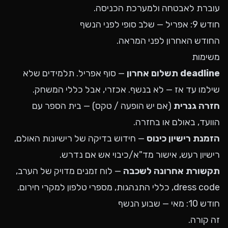
עוברת לאבטחה ולמערכת הכניסה.
חודש 9: אפריל — שלב סופי לפני הנשף
החודש האחרון לפני המראה.
משימות
deadline תשלום אחרון
— סוף אפריל. תלמידים שלא
שילמו עד אז — לא בנשף. אכזרי, אבל כללי המשחק.
חזרה גנרית
(אם יש הופעה / טקס) — בית הספר עם
הוועד, באולם או בחזרה.
הזמנת רישיון כינוס
— חידוש בדיקה של רישיונות האולם,
רישיון רעש, אישור מד"א/כיבוי אש אם נדרש.
תקשורת אחרונה לשכבה
— לוח זמנים מדויק של הערב,
dress code, כללי התנהגות, מספרי טלפון למקרי חירום.
חודש 10: מאי — שבוע הנשף
זה קורה.