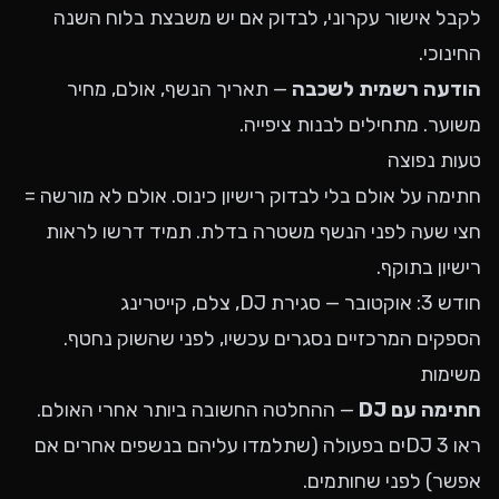
לקבל אישור עקרוני, לבדוק אם יש משבצת בלוח השנה
החינוכי.
הודעה רשמית לשכבה
— תאריך הנשף, אולם, מחיר
משוער. מתחילים לבנות ציפייה.
טעות נפוצה
חתימה על אולם בלי לבדוק רישיון כינוס. אולם לא מורשה =
חצי שעה לפני הנשף משטרה בדלת. תמיד דרשו לראות
רישיון בתוקף.
חודש 3: אוקטובר — סגירת DJ, צלם, קייטרינג
הספקים המרכזיים נסגרים עכשיו, לפני שהשוק נחטף.
משימות
חתימה עם DJ
— ההחלטה החשובה ביותר אחרי האולם.
ראו 3 DJים בפעולה (שתלמדו עליהם בנשפים אחרים אם
אפשר) לפני שחותמים.