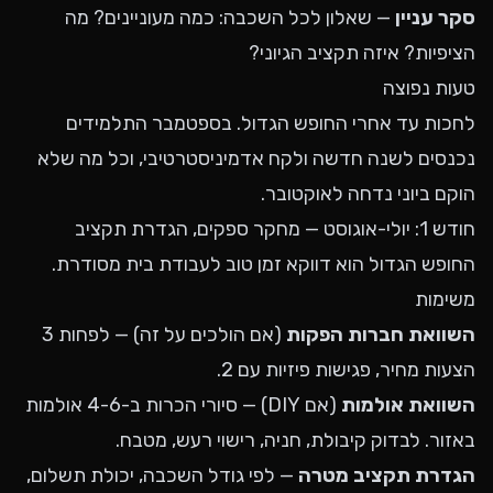
סקר עניין
— שאלון לכל השכבה: כמה מעוניינים? מה
הציפיות? איזה תקציב הגיוני?
טעות נפוצה
לחכות עד אחרי החופש הגדול. בספטמבר התלמידים
נכנסים לשנה חדשה ולקח אדמיניסטרטיבי, וכל מה שלא
הוקם ביוני נדחה לאוקטובר.
חודש 1: יולי-אוגוסט — מחקר ספקים, הגדרת תקציב
החופש הגדול הוא דווקא זמן טוב לעבודת בית מסודרת.
משימות
השוואת חברות הפקות
(אם הולכים על זה) — לפחות 3
הצעות מחיר, פגישות פיזיות עם 2.
השוואת אולמות
(אם DIY) — סיורי הכרות ב-4-6 אולמות
באזור. לבדוק קיבולת, חניה, רישוי רעש, מטבח.
הגדרת תקציב מטרה
— לפי גודל השכבה, יכולת תשלום,