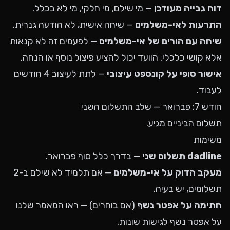
דוח גבייה מעודכן
— מי שילם, מי חלקי, מי לא בכלל.
התרעות לאי-משלמים
— שיחה אישית, לא הודעה גנרית.
שיחה עם הורים של אי-משלמים
— לפעמים זה לא קנאות
אלא קושי כלכלי. הוועד יכול להציע פיצול נוסף או הנחה.
אישור סופי על קונספט עיצובי
— לתת לעיצוב 4 חודשים
לעבוד.
חודש 7: פברואר — שלב התשלום השני
תשלום הביניים מגיע.
משימות
dadline תשלום שני
— בדרך כלל סוף פברואר.
מעקב הדוק על אי-משלמים
— אם תלמיד לא שילם ב-2
תשלומים, יש בעיה.
חתימה על אפטר נשף
(אם בוחרים) — ראו
המאמר שלנו
על אפטר נשף
לגישות שונות.